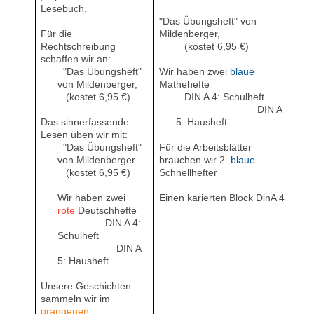
Lesebuch.
"Das Übungsheft" von
Für die
Mildenberger,
Rechtschreibung
(kostet 6,95 €)
schaffen wir an:
"Das Übungsheft"
Wir haben zwei
blaue
von Mildenberger,
Mathehefte
(kostet 6,95 €)
DIN A 4: Schulheft
DIN A
Das sinnerfassende
5: Hausheft
Lesen üben wir mit:
"Das Übungsheft"
Für die Arbeitsblätter
von Mildenberger
brauchen wir 2
blaue
(kostet 6,95 €)
Schnellhefter
Wir haben zwei
Einen karierten Block DinA 4
rote
Deutschhefte
DIN A 4:
Schulheft
DIN A
5: Hausheft
Unsere Geschichten
sammeln wir im
orangenen